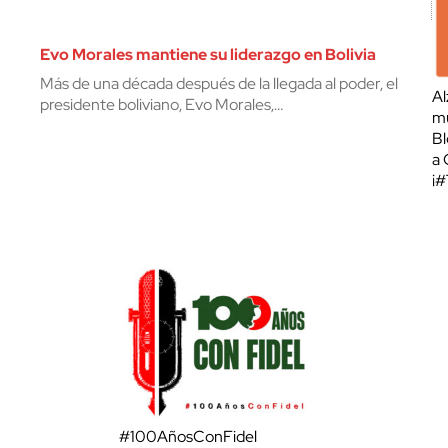
Evo Morales mantiene su liderazgo en Bolivia
Más de una década después de la llegada al poder, el
Al
presidente boliviano, Evo Morales,…
mu
Bl
a 
¡
#100AñosConFidel