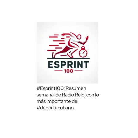
#Esprint100: Resumen
semanal de Radio Reloj con lo
más importante del
#deportecubano.