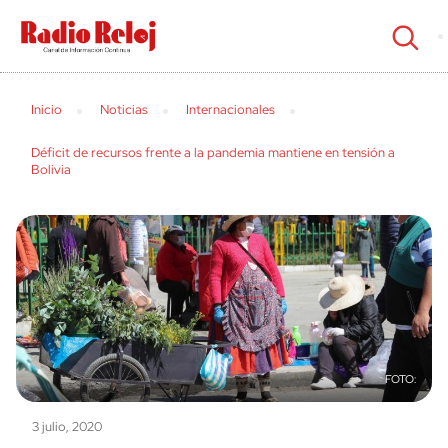
cerrar
Inicio
Noticias
Internacionales
Déficit de recursos frente a la pandemia mantiene en tensión a
Bolivia
3 julio, 2020