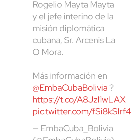
Rogelio Mayta Mayta
y el jefe interino de la
misión diplomática
cubana, Sr. Arcenis La
O Mora.
Más información en
@EmbaCubaBolivia
?
https://t.co/A8JzI1wLAX
pic.twitter.com/fSi8kSIrf4
— EmbaCuba_Bolivia