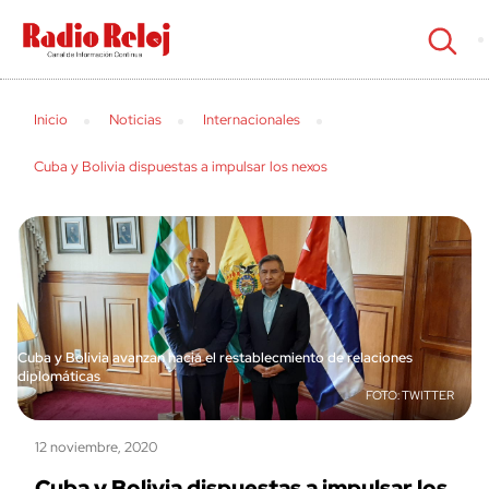
cerrar
Inicio
Noticias
Internacionales
Cuba y Bolivia dispuestas a impulsar los nexos
Cuba y Bolivia avanzan hacia el restablecmiento de relaciones
diplomáticas
TWITTER
12 noviembre, 2020
Cuba y Bolivia dispuestas a impulsar los