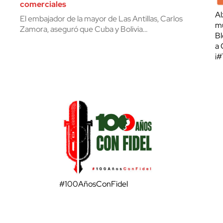
comerciales
Al
El embajador de la mayor de Las Antillas, Carlos
mu
Zamora, aseguró que Cuba y Bolivia…
Bl
a 
¡
#100AñosConFidel