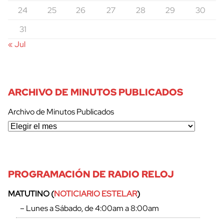
24
25
26
27
28
29
30
31
« Jul
ARCHIVO DE MINUTOS PUBLICADOS
Archivo de Minutos Publicados
PROGRAMACIÓN DE RADIO RELOJ
cerrar
MATUTINO (
NOTICIARIO ESTELAR
)
– Lunes a Sábado, de 4:00am a 8:00am