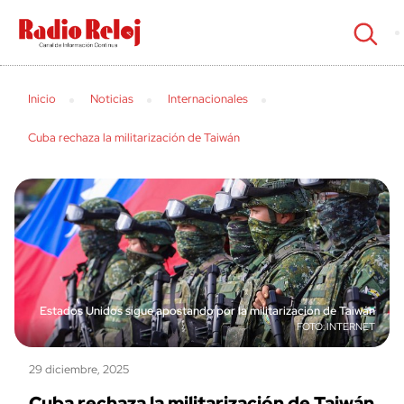
cerrar
Inicio
Noticias
Internacionales
Cuba rechaza la militarización de Taiwán
Estados Unidos sigue apostando por la militarización de Taiwán
INTERNET
29 diciembre, 2025
Cuba rechaza la militarización de Taiwán