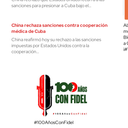
sanciones para presionar a Cuba bajo el…
China rechaza sanciones contra cooperación
Al
médica de Cuba
mu
Bl
China reafirmó hoy su rechazo a las sanciones
a 
impuestas por Estados Unidos contra la
¡
cooperación…
#100AñosConFidel