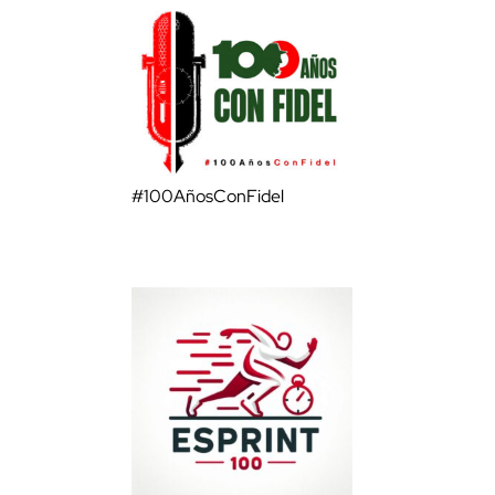
#100AñosConFidel