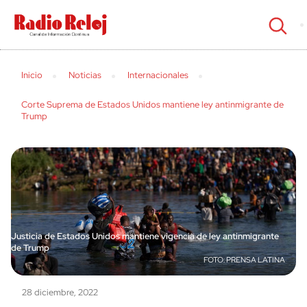
cerrar
Inicio
Noticias
Internacionales
Corte Suprema de Estados Unidos mantiene ley antinmigrante de
Trump
Justicia de Estados Unidos mantiene vigencia de ley antinmigrante
de Trump
PRENSA LATINA
28 diciembre, 2022