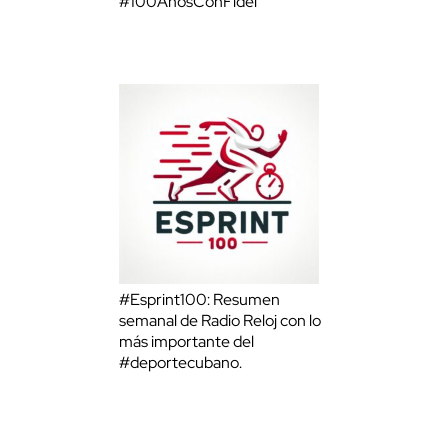
#100AñosConFidel
#Esprint100: Resumen
semanal de Radio Reloj con lo
más importante del
#deportecubano.