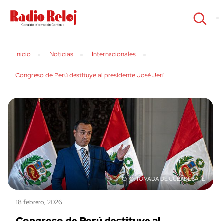
cerrar
Inicio
Noticias
Internacionales
Congreso de Perú destituye al presidente José Jerí
TOMADA DE CUBADEBATE
18 febrero, 2026
Congreso de Perú destituye al