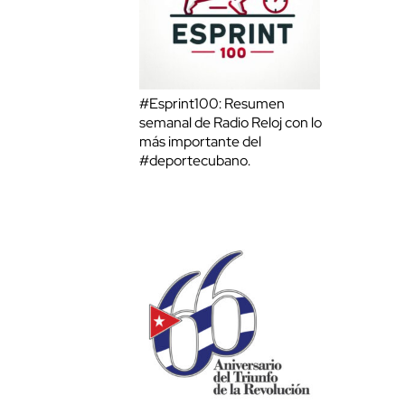
#Esprint100: Resumen
semanal de Radio Reloj con lo
más importante del
#deportecubano.