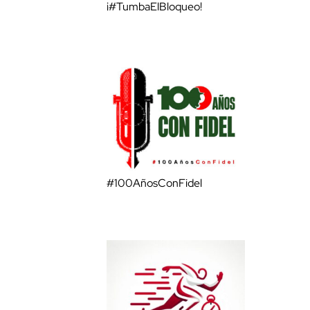
¡#TumbaElBloqueo!
#100AñosConFidel