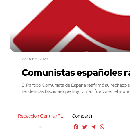
2 octubre, 2023
Comunistas españoles rat
El Partido Comunista de España reafirmó su rechazo a l
tendencias fascistas que hoy toman fuerza en el mundo, y
Redaccion Central/PL
Compartir
Facebook
Twitter
Telegram
WhatsApp