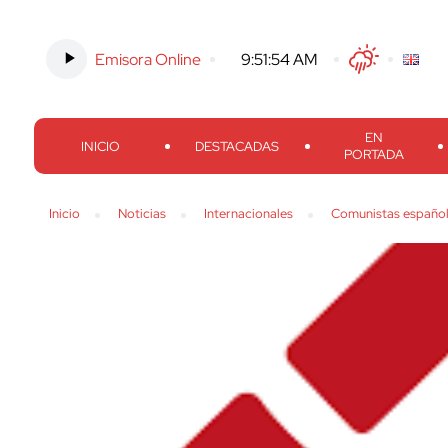
Emisora Online
-
9:51:55 AM
Twitter
Facebook
Threads
Inst
EN
INICIO
DESTACADAS
PORTADA
Inicio
Noticias
Internacionales
Comunistas españole