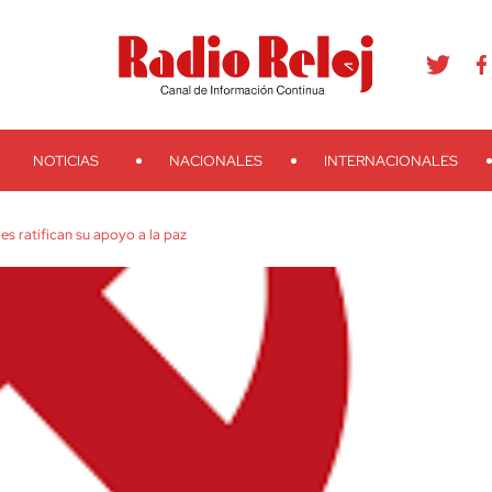
agram
Youtube
Telegram
Teveo
Ivoox
RSS
Search
NOTICIAS
NACIONALES
INTERNACIONALES
s ratifican su apoyo a la paz