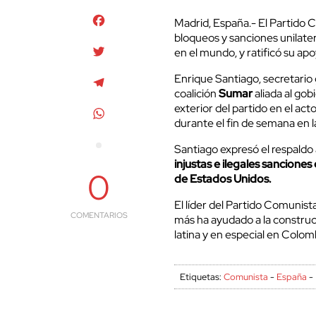
Facebook
Madrid, España.- El Partido 
bloqueos y sanciones unilater
Twitter
en el mundo, y ratificó su apoy
Enrique Santiago, secretario 
Telegram
coalición
Sumar
aliada al gobi
exterior del partido en el act
WhatsApp
durante el fin de semana en 
Santiago expresó el respald
injustas e ilegales sancion
0
de Estados Unidos.
El líder del Partido Comunis
COMENTARIOS
más ha ayudado a la construcc
latina y en especial en Colom
Etiquetas:
Comunista
-
España
-