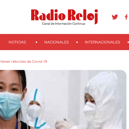
agram
Youtube
Telegram
Teveo
Ivoox
RSS
Search
NOTICIAS
NACIONALES
INTERNACIONALES
ntener rebrotes de Covid-19