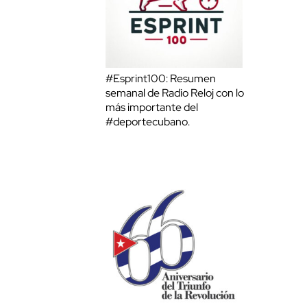
#Esprint100: Resumen
semanal de Radio Reloj con lo
más importante del
#deportecubano.