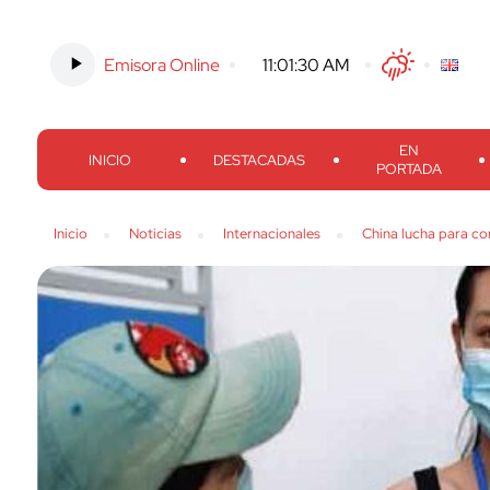
Emisora Online
-
11:01:31 AM
Twitter
Facebook
Threads
Inst
EN
INICIO
DESTACADAS
PORTADA
Inicio
Noticias
Internacionales
China lucha para co