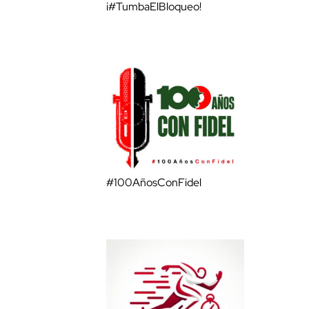
¡#TumbaElBloqueo!
#100AñosConFidel