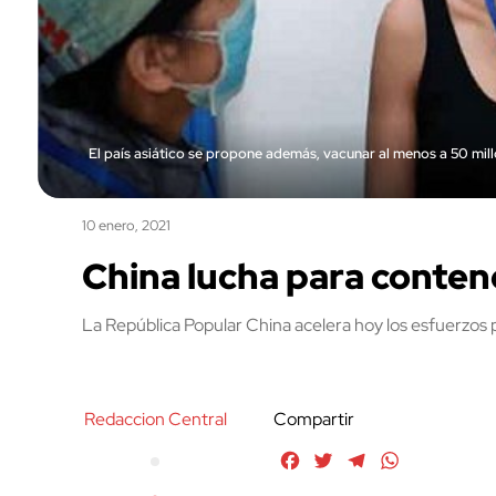
El país asiático se propone además, vacunar al menos a 50 mil
10 enero, 2021
China lucha para conten
La República Popular China acelera hoy los esfuerzos p
Redaccion Central
Compartir
Facebook
Twitter
Telegram
WhatsApp