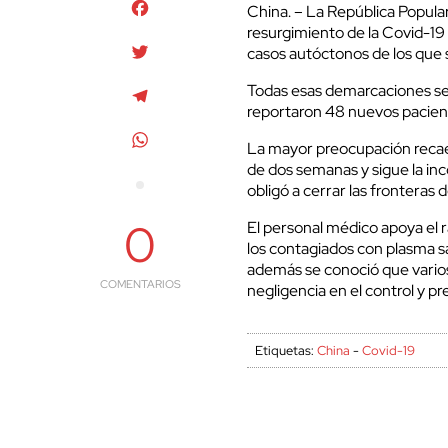
Facebook
China. – La República Popular
resurgimiento de la Covid-19 
Twitter
casos autóctonos de los que 
Todas esas demarcaciones se u
Telegram
reportaron 48 nuevos pacien
WhatsApp
La mayor preocupación reca
de dos semanas y sigue la inc
obligó a cerrar las fronteras d
0
El personal médico apoya el r
los contagiados con plasma 
además se conoció que varios
COMENTARIOS
negligencia en el control y p
Etiquetas:
China
-
Covid-19