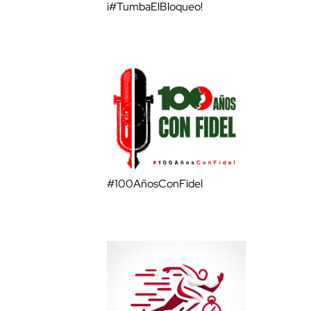
¡#TumbaElBloqueo!
#100AñosConFidel