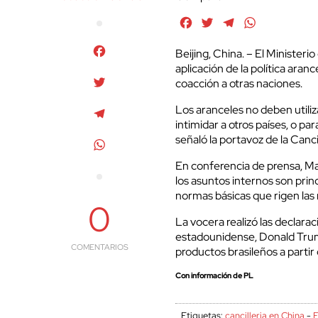
Facebook
Twitter
Telegram
WhatsApp
Facebook
Beijing, China. – El Minister
aplicación de la política ar
Twitter
coacción a otras naciones.
Los aranceles no deben utili
Telegram
intimidar a otros países, o pa
señaló la portavoz de la Canci
WhatsApp
En conferencia de prensa, Mao
los asuntos internos son prin
normas básicas que rigen las 
0
La vocera realizó las declara
estadounidense, Donald Trum
COMENTARIOS
productos brasileños a partir
Con información de PL
Etiquetas:
cancilleria en China
-
E