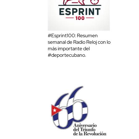
#Esprint100: Resumen
semanal de Radio Reloj con lo
más importante del
#deportecubano.