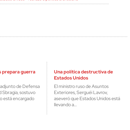
s prepara guerra
Una política destructiva de
Estados Unidos
o adjunto de Defensa
El ministro ruso de Asuntos
d Sbragia, sostuvo
Exteriores, Serguéi Lavrov,
o está encargado
aseveró que Estados Unidos está
llevando a…