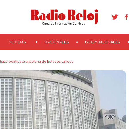
agram
Youtube
Telegram
Teveo
Ivoox
RSS
Search
NOTICIAS
NACIONALES
INTERNACIONALES
chaza política arancelaria de Estados Unidos