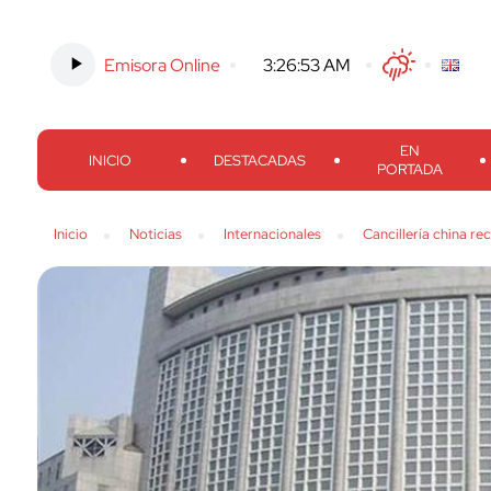
Emisora Online
-
3:26:54 AM
Twitter
Facebook
Threads
Inst
EN
INICIO
DESTACADAS
PORTADA
Inicio
Noticias
Internacionales
Cancillería china re