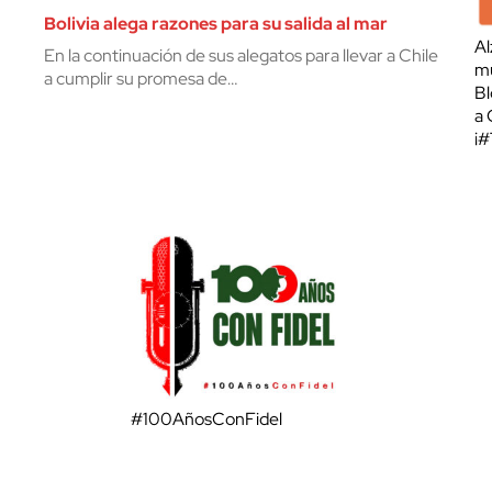
Bolivia alega razones para su salida al mar
Al
En la continuación de sus alegatos para llevar a Chile
mu
a cumplir su promesa de…
Bl
a 
¡
#100AñosConFidel