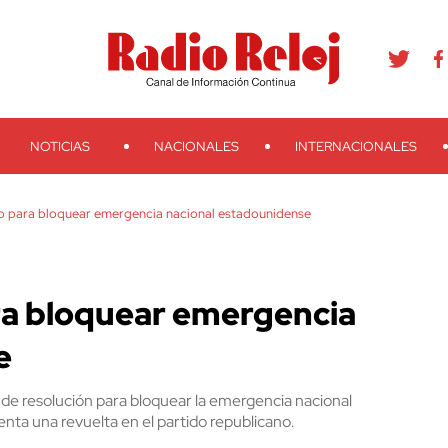
agram
Youtube
Telegram
Teveo
Ivoox
RSS
Search
NOTICIAS
NACIONALES
INTERNACIONALES
 para bloquear emergencia nacional estadounidense
a bloquear emergencia
e
e resolución para bloquear la emergencia nacional
nta una revuelta en el partido republicano.