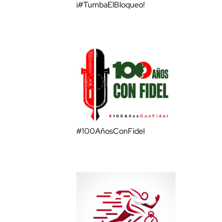
¡#TumbaElBloqueo!
#100AñosConFidel