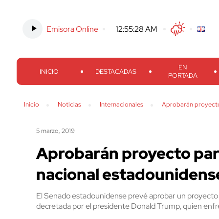
Emisora Online
-
12:55:29 AM
Twitter
Facebook
Threads
Inst
EN
INICIO
DESTACADAS
PORTADA
Inicio
Noticias
Internacionales
Aprobarán proyecto
5 marzo, 2019
Aprobarán proyecto par
nacional estadounidens
El Senado estadounidense prevé aprobar un proyecto d
decretada por el presidente Donald Trump, quien enfre