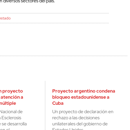
 diversos sectores del país.
estado
n proyecto
Proyecto argentino condena
 atención a
bloqueo estadounidense a
múltiple
Cuba
Nacional de
Un proyecto de declaración en
 Esclerosis
rechazo a las decisiones
 se desarrolla
unilaterales del gobierno de
en el…
Estados Unidos…