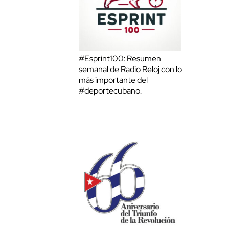
#Esprint100: Resumen
semanal de Radio Reloj con lo
más importante del
#deportecubano.