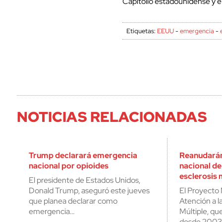
Capitolio estadounidense y en
Etiquetas:
EEUU
-
emergencia
-
NOTICIAS RELACIONADAS
Trump declarará emergencia
Reanudará
nacional por opioides
nacional de
esclerosis 
El presidente de Estados Unidos,
Donald Trump, aseguró este jueves
El Proyecto 
que planea declarar como
Atención a la
emergencia…
Múltiple, que
desde 2003