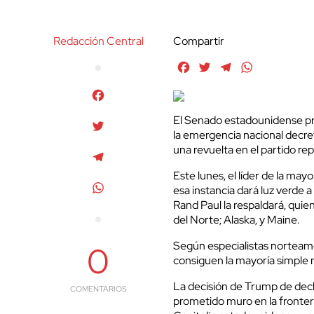
Redacción Central
Compartir
Facebook
Twitter
Telegram
WhatsApp
Facebook
El Senado estadounidense pr
Twitter
la emergencia nacional decre
una revuelta en el partido re
Telegram
Este lunes, el líder de la ma
WhatsApp
esa instancia dará luz verde a
Rand Paul la respaldará, quie
del Norte; Alaska, y Maine.
Según especialistas norteam
0
consiguen la mayoría simple 
La decisión de Trump de decl
COMENTARIOS
prometido muro en la fronter