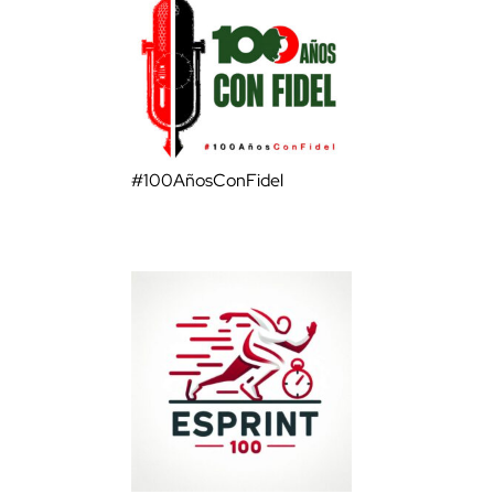
#100AñosConFidel