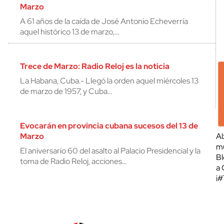
Marzo
A 61 años de la caída de José Antonio Echeverría
aquel histórico 13 de marzo,…
Trece de Marzo: Radio Reloj es la noticia
La Habana, Cuba.- Llegó la orden aquel miércoles 13
de marzo de 1957, y Cuba…
Evocarán en provincia cubana sucesos del 13 de
Marzo
Al
mu
El aniversario 60 del asalto al Palacio Presidencial y la
Bl
toma de Radio Reloj, acciones…
a 
¡