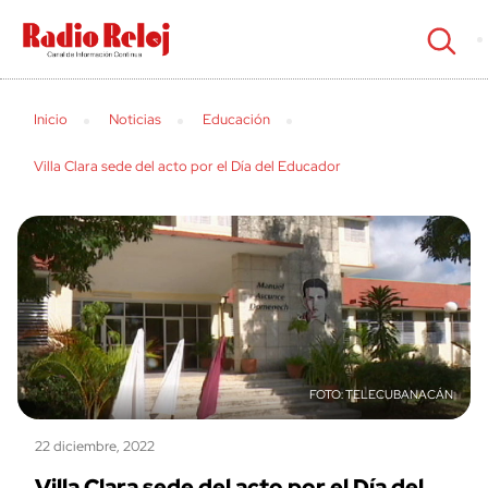
cerrar
Inicio
Noticias
Educación
Villa Clara sede del acto por el Día del Educador
TELECUBANACÁN
22 diciembre, 2022
Villa Clara sede del acto por el Día del