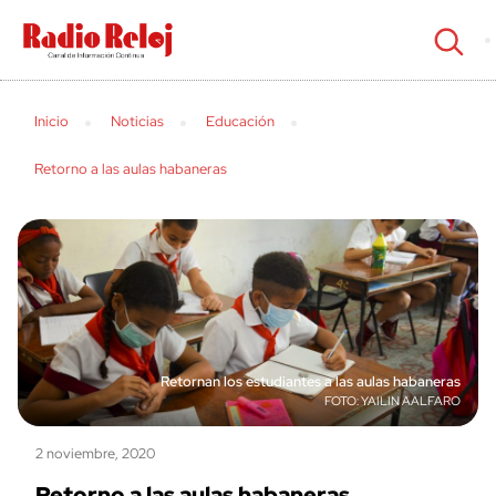
cerrar
Inicio
Noticias
Educación
Retorno a las aulas habaneras
Retornan los estudiantes a las aulas habaneras
YAILIN AALFARO
2 noviembre, 2020
Retorno a las aulas habaneras