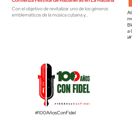
Comienza Festival de Habaneras en La Habana
Con el objetivo de revitalizar uno de los géneros
Al
emblemáticos de la música cubana y…
mu
Bl
a 
¡
#100AñosConFidel