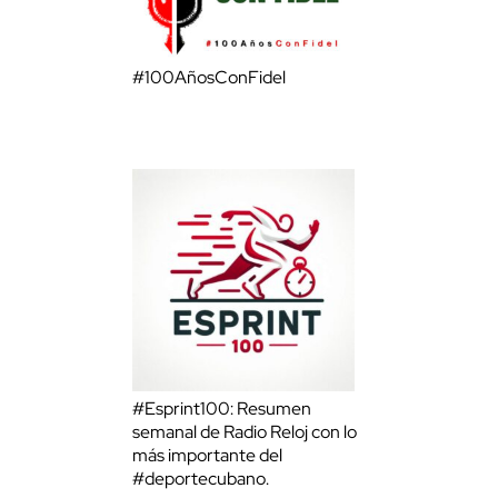
#100AñosConFidel
#Esprint100: Resumen
semanal de Radio Reloj con lo
más importante del
#deportecubano.