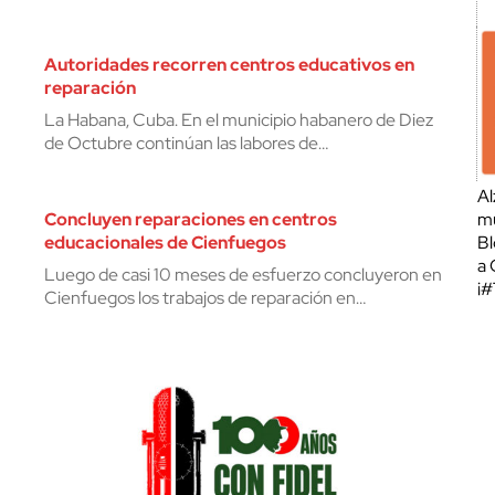
Autoridades recorren centros educativos en
reparación
La Habana, Cuba. En el municipio habanero de Diez
de Octubre continúan las labores de…
Al
Concluyen reparaciones en centros
mu
educacionales de Cienfuegos
Bl
a 
Luego de casi 10 meses de esfuerzo concluyeron en
¡
Cienfuegos los trabajos de reparación en…