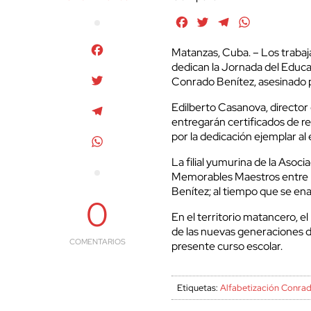
Facebook
Twitter
Telegram
WhatsApp
Facebook
Matanzas, Cuba. – Los trabaj
dedican la Jornada del Educa
Twitter
Conrado Benítez, asesinado p
Edilberto Casanova, director 
Telegram
entregarán certificados de r
por la dedicación ejemplar al
WhatsApp
La filial yumurina de la Asoc
Memorables Maestros entre l
Benítez; al tiempo que se ena
0
En el territorio matancero, e
de las nuevas generaciones de
COMENTARIOS
presente curso escolar.
Etiquetas:
Alfabetización Conrad