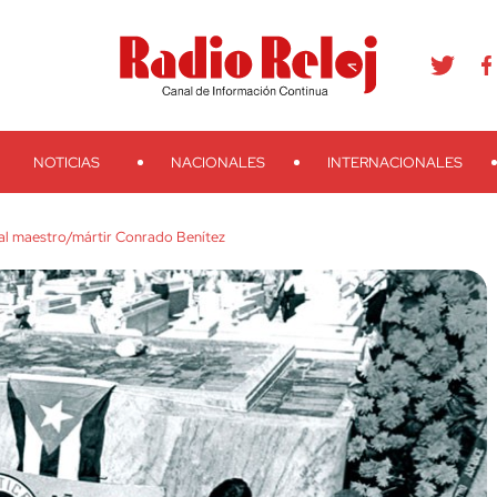
agram
Youtube
Telegram
Teveo
Ivoox
RSS
Search
NOTICIAS
NACIONALES
INTERNACIONALES
al maestro/mártir Conrado Benítez