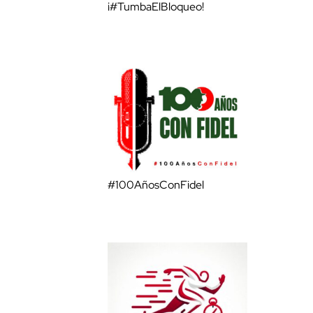
¡#TumbaElBloqueo!
#100AñosConFidel