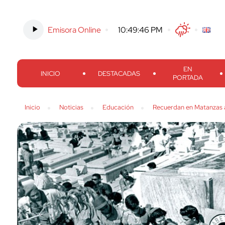
Emisora Online
-
10:49:47 PM
Twitter
Facebook
Threads
Inst
EN
INICIO
DESTACADAS
PORTADA
Inicio
Noticias
Educación
Recuerdan en Matanzas 