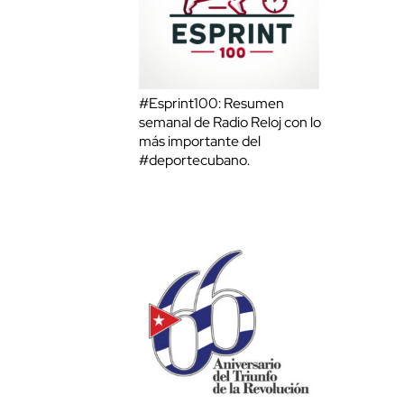
#Esprint100: Resumen
semanal de Radio Reloj con lo
más importante del
#deportecubano.