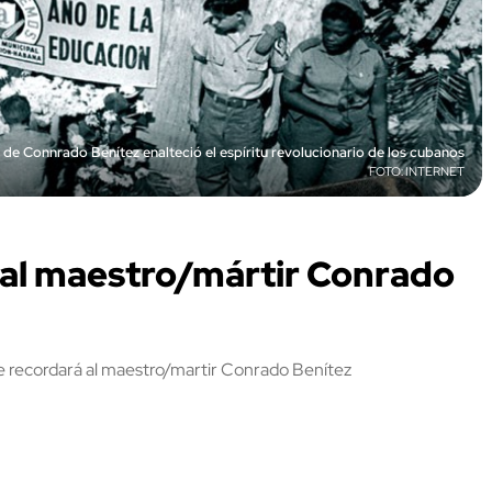
o de Connrado Benítez enalteció el espíritu revolucionario de los cubanos
INTERNET
al maestro/mártir Conrado
e recordará al maestro/martir Conrado Benítez