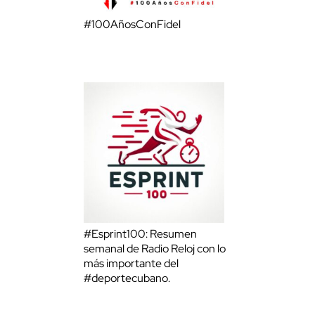
#100AñosConFidel
#Esprint100: Resumen
semanal de Radio Reloj con lo
más importante del
#deportecubano.