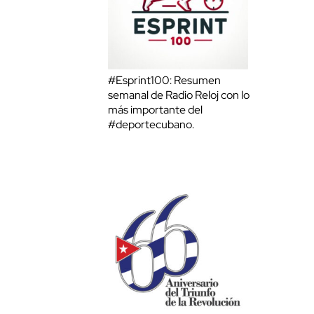
#Esprint100: Resumen
semanal de Radio Reloj con lo
más importante del
#deportecubano.