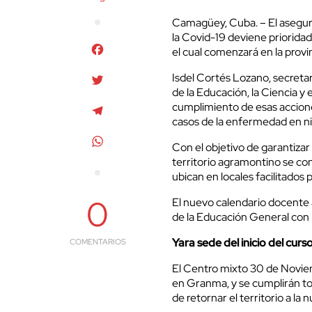
Camagüey, Cuba. – El asegura
la Covid-19 deviene prioridad
Facebook
el cual comenzará en la provi
Isdel Cortés Lozano, secretar
Twitter
de la Educación, la Ciencia y
cumplimiento de esas accione
Telegram
casos de la enfermedad en ni
WhatsApp
Con el objetivo de garantizar 
territorio agramontino se co
ubican en locales facilitados 
0
El nuevo calendario docente 
de la Educación General con u
Yara sede del inicio del cur
COMENTARIOS
El Centro mixto 30 de Noviemb
en Granma, y se cumplirán to
de retornar el territorio a la