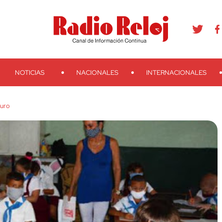
agram
Youtube
Telegram
Teveo
Ivoox
RSS
Search
NOTICIAS
NACIONALES
INTERNACIONALES
guro