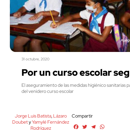
Asegu
31 octubre, 2020
Por un curso escolar se
El aseguramiento de las medidas higiénico sanitarias par
del venidero curso escolar
Jorge Luis Batista
,
Lázaro
Compartir
Doubet
y
Yamylé Fernández
Facebook
Twitter
Telegram
WhatsApp
Rodríguez