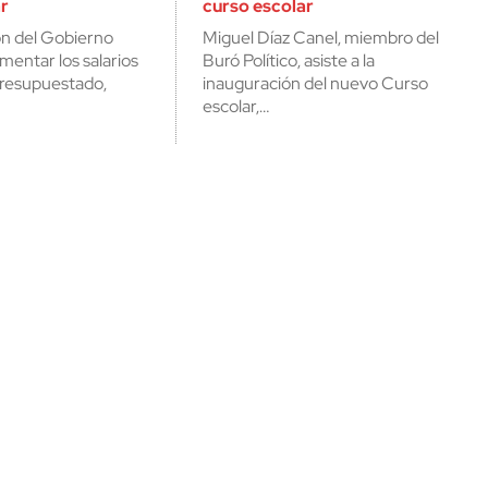
ar
curso escolar
cerrar
ión del Gobierno
Miguel Díaz Canel, miembro del
entar los salarios
Buró Político, asiste a la
presupuestado,
inauguración del nuevo Curso
escolar,…