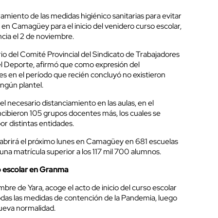
miento de las medidas higiénico sanitarias para evitar
 en Camagüey para el inicio del venidero curso escolar,
ncia el 2 de noviembre.
io del Comité Provincial del Sindicato de Trabajadores
 el Deporte, afirmó que como expresión del
s en el período que recién concluyó no existieron
ngún plantel.
el necesario distanciamiento en las aulas, en el
ncibieron 105 grupos docentes más, los cuales se
por distintas entidades.
abrirá el próximo lunes en Camagüey en 681 escuelas
na matrícula superior a los 117 mil 700 alumnos.
so escolar en Granma
re de Yara, acoge el acto de inicio del curso escolar
das las medidas de contención de la Pandemia, luego
 nueva normalidad.