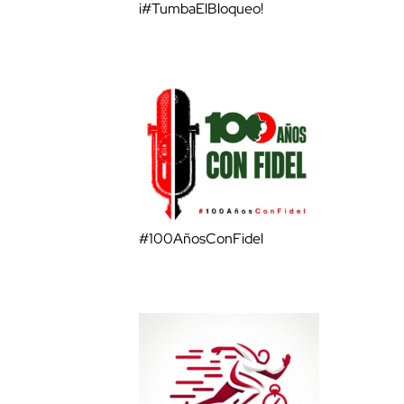
¡#TumbaElBloqueo!
#100AñosConFidel