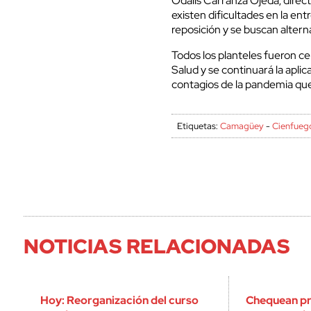
Odalis Carranza Ojeda, direc
existen dificultades en la en
reposición y se buscan alterna
Todos los planteles fueron cer
Salud y se continuará la apli
contagios de la pandemia que 
Etiquetas:
Camagüey
-
Cienfueg
NOTICIAS RELACIONADAS
Hoy: Reorganización del curso
Chequean pr