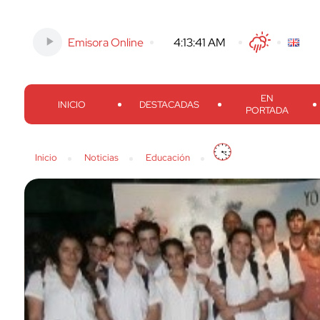
Emisora Online
-
4:13:43 AM
Twitter
Facebook
Threads
Inst
EN
INICIO
DESTACADAS
PORTADA
Inicio
Noticias
Educación