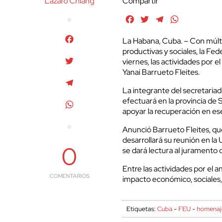
Lázaro Chiang
Compartir
Facebook
Twitter
Telegram
WhatsApp
Facebook
La Habana, Cuba. – Con múltipl
productivas y sociales, la Fede
Twitter
viernes, las actividades por e
Yanai Barrueto Fleites.
Telegram
La integrante del secretariad
efectuará en la provincia d
WhatsApp
apoyar la recuperación en ese
Anunció Barrueto Fleites, qu
desarrollará su reunión en la
0
se dará lectura al juramento 
Entre las actividades por el a
COMENTARIOS
impacto económico, sociales, 
Etiquetas:
Cuba
-
FEU
-
homenaje