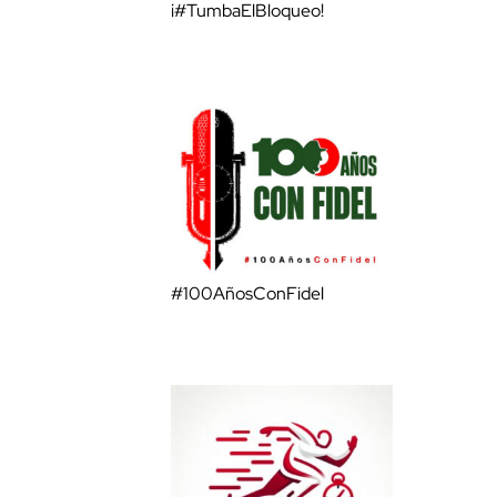
¡#TumbaElBloqueo!
#100AñosConFidel