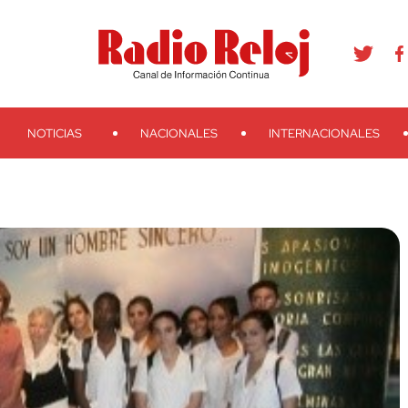
agram
Youtube
Telegram
Teveo
Ivoox
RSS
Search
NOTICIAS
NACIONALES
INTERNACIONALES