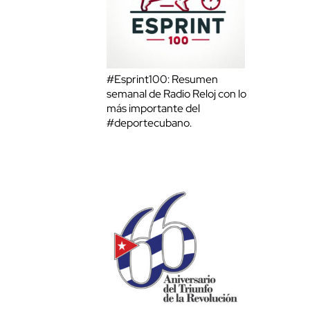
#Esprint100: Resumen
semanal de Radio Reloj con lo
más importante del
#deportecubano.