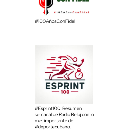
#100AñosConFidel
#Esprint100: Resumen
semanal de Radio Reloj con lo
más importante del
#deportecubano.