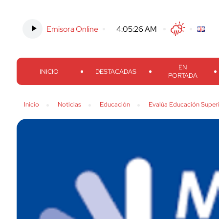
Emisora Online
-
4:05:27 AM
Twitter
Facebook
Threads
Inst
EN
INICIO
DESTACADAS
PORTADA
Inicio
Noticias
Educación
Evalúa Educación Superi