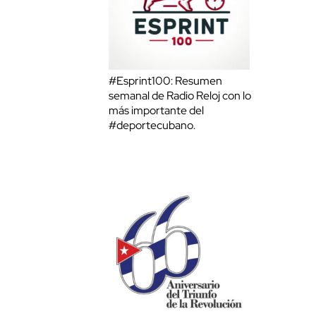
#Esprint100: Resumen
semanal de Radio Reloj con lo
más importante del
#deportecubano.