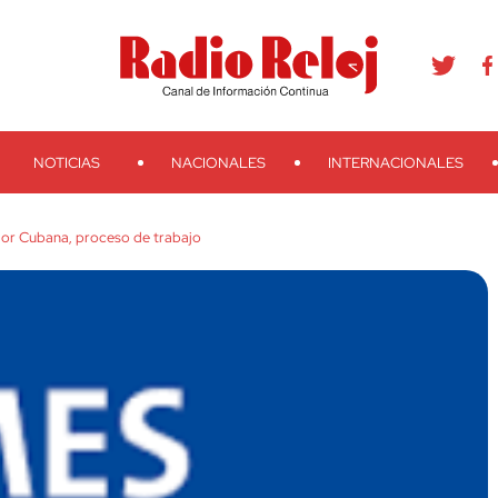
agram
Youtube
Telegram
Teveo
Ivoox
RSS
Search
NOTICIAS
NACIONALES
INTERNACIONALES
or Cubana, proceso de trabajo