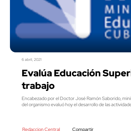
6 abril, 2021
Evalúa Educación Super
trabajo
Encabezado por el Doctor José Ramón Saborido, minist
del organismo evaluó hoy el desarrollo de las activida
Redaccion Central
Compartir