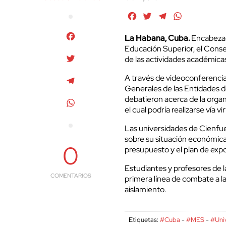
Facebook
Twitter
Telegram
WhatsApp
Facebook
La Habana, Cuba.
Encabezad
Educación Superior, el Consej
Twitter
de las actividades académicas
A través de videoconferencia 
Telegram
Generales de las Entidades de
debatieron acerca de la orga
WhatsApp
el cual podría realizarse vía vir
Las universidades de Cienfueg
sobre su situación económica
0
presupuesto y el plan de expo
Estudiantes y profesores de 
COMENTARIOS
primera línea de combate a la
aislamiento.
Etiquetas:
#Cuba
-
#MES
-
#Uni