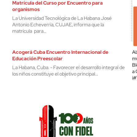
Matrícula del Curso por Encuentro para
organismos
La Universidad Tecnológica de La Habana José
Antonio Echeverría, CUJAE, informa que la
matrícula para…
Acogerá Cuba Encuentro Internacional de
Al
Educación Preescolar
mu
Bl
La Habana, Cuba. - Favorecer el desarrollo integral de
a 
los niños constituye el objetivo principal…
¡