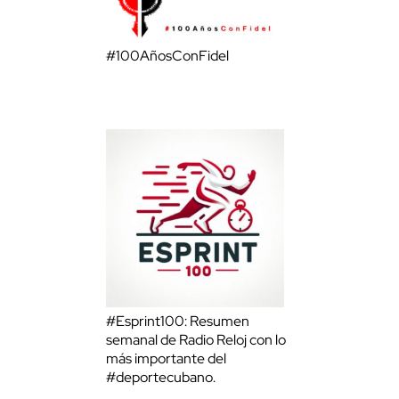
#100AñosConFidel
#Esprint100: Resumen
semanal de Radio Reloj con lo
más importante del
#deportecubano.