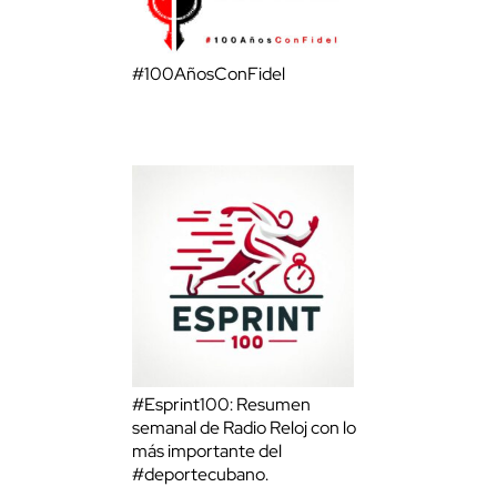
#100AñosConFidel
#Esprint100: Resumen
semanal de Radio Reloj con lo
más importante del
#deportecubano.