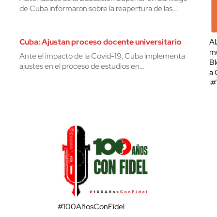
de Cuba informaron sobre la reapertura de las…
Cuba: Ajustan proceso docente universitario
Al
mu
Ante el impacto de la Covid-19, Cuba implementa
Bl
ajustes en el proceso de estudios en…
a 
¡
#100AñosConFidel