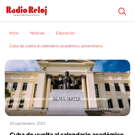
cerrar
Inicio
Noticias
Educación
Cuba de vuelta al calendario académico universitario
Universidades cubanas retornarán al calendario académico
tradicional
INTERNET
25 septiembre, 2023
Cuba de vuelta al calendario académico