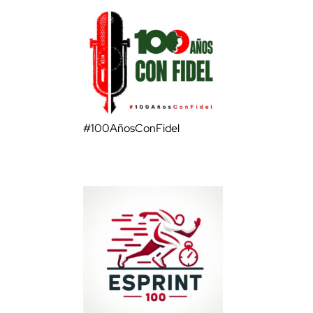
#100AñosConFidel