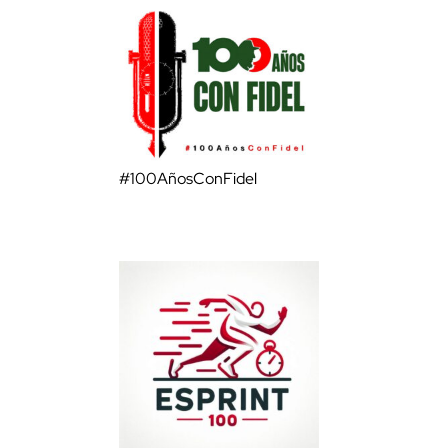
#100AñosConFidel