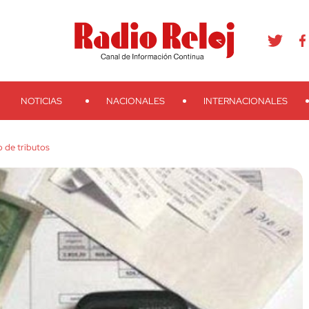
agram
Youtube
Telegram
Teveo
Ivoox
RSS
Search
NOTICIAS
NACIONALES
INTERNACIONALES
o de tributos