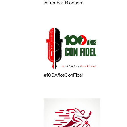
¡#TumbaElBloqueo!
#100AñosConFidel