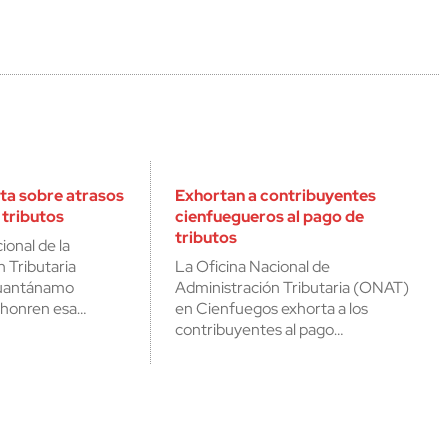
ta sobre atrasos
Exhortan a contribuyentes
 tributos
cienfuegueros al pago de
tributos
ional de la
 Tributaria
La Oficina Nacional de
uantánamo
Administración Tributaria (ONAT)
 honren esa…
en Cienfuegos exhorta a los
contribuyentes al pago…