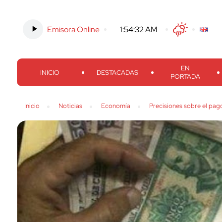
Emisora Online
-
1:54:33 AM
Twitter
Facebook
Threads
Inst
EN
INICIO
DESTACADAS
PORTADA
Inicio
Noticias
Economía
Precisiones sobre el pag