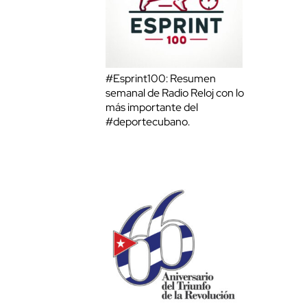
#Esprint100: Resumen
semanal de Radio Reloj con lo
más importante del
#deportecubano.