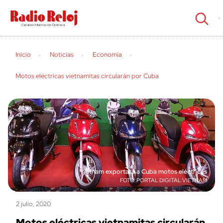
cerrar
Inicio
Noticias
Economía
Motos eléctricas vietnamitas circularán por Cuba
Vietnam exportará a Cuba motos eléctricas
PORTAL DIGITAL VIETNAM
2 julio, 2020
Motos eléctricas vietnamitas circularán