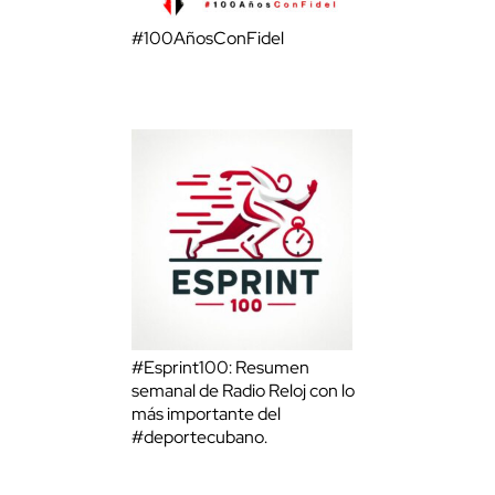
#100AñosConFidel
#Esprint100: Resumen
semanal de Radio Reloj con lo
más importante del
#deportecubano.