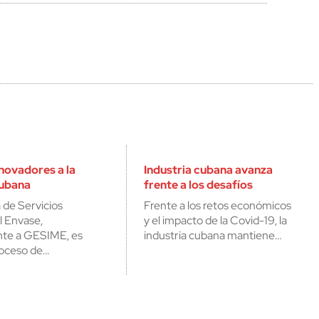
novadores a la
Industria cubana avanza
cubana
frente a los desafíos
de Servicios
Frente a los retos económicos
l Envase,
y el impacto de la Covid-19, la
nte a GESIME, es
industria cubana mantiene…
roceso de…