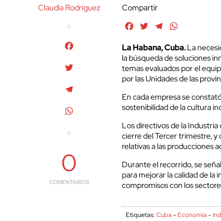
Claudia Rodríguez
Compartir
Facebook
Twitter
Telegram
WhatsApp
Facebook
La Habana, Cuba.
La necesid
la búsqueda de soluciones in
Twitter
temas evaluados por el equipo
por las Unidades de las provin
Telegram
En cada empresa se constató 
sostenibilidad de la cultura ind
WhatsApp
Los directivos de la Industri
cierre del Tercer trimestre, 
relativas a las producciones a
0
Durante el recorrido, se seña
para mejorar la calidad de la 
COMENTARIOS
compromisos con los sectore
Etiquetas:
Cuba
-
Economía
-
In