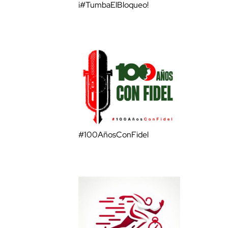
¡#TumbaElBloqueo!
#100AñosConFidel