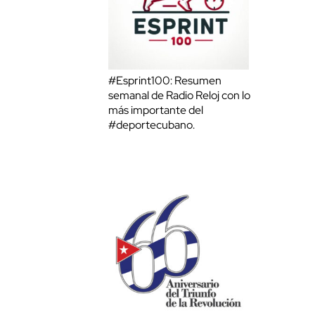
#Esprint100: Resumen
semanal de Radio Reloj con lo
más importante del
#deportecubano.