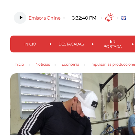
Emisora Online
-
3:32:41 PM
Twitter
Facebook
Threads
Inst
EN
INICIO
DESTACADAS
PORTADA
Inicio
Noticias
Economía
Impulsar las produccione