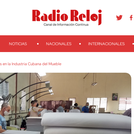
agram
Youtube
Telegram
Teveo
Ivoox
RSS
Search
NOTICIAS
NACIONALES
INTERNACIONALES
s en la Industria Cubana del Mueble