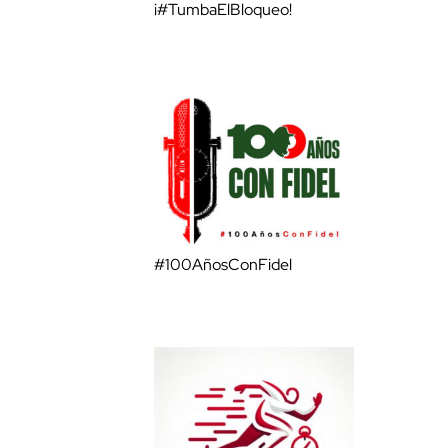
¡#TumbaElBloqueo!
#100AñosConFidel