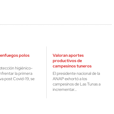
ienfuegos polos
Valoran aportes
productivos de
campesinos tuneros
otección higiénico-
enfrentar la primera
El presidente nacional de la
va post Covid-19, se
ANAP exhortó a los
campesinos de Las Tunas a
incrementar…