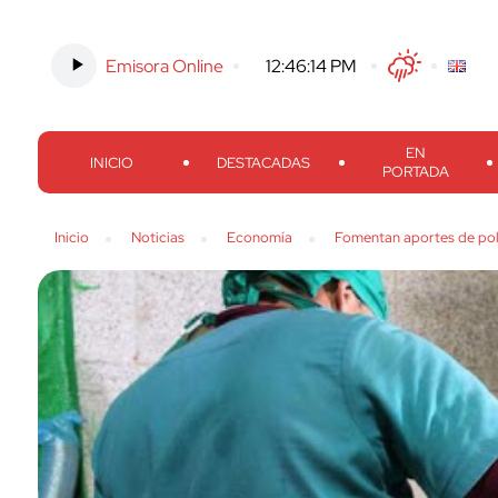
Emisora Online
-
12:46:15 PM
Twitter
Facebook
Threads
Inst
EN
INICIO
DESTACADAS
PORTADA
Inicio
Noticias
Economía
Fomentan aportes de pol