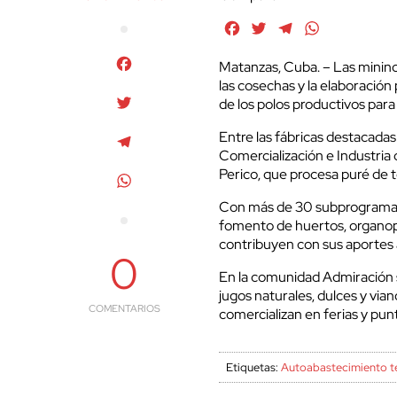
Facebook
Twitter
Telegram
WhatsApp
Facebook
Matanzas, Cuba. – Las minin
las cosechas y la elaboración 
Twitter
de los polos productivos para 
Entre las fábricas destacadas
Telegram
Comercialización e Industri
Perico, que procesa puré de
WhatsApp
Con más de 30 subprogramas e
fomento de huertos, organopó
contribuyen con sus aportes a
0
En la comunidad Admiración
jugos naturales, dulces y vi
COMENTARIOS
comercializan en ferias y pun
Etiquetas:
Autoabastecimiento te