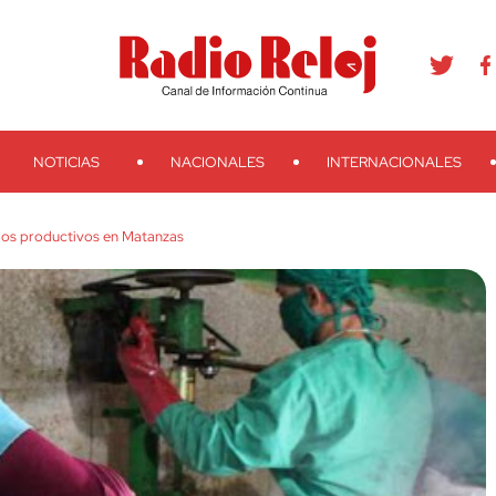
agram
Youtube
Telegram
Teveo
Ivoox
RSS
Search
NOTICIAS
NACIONALES
INTERNACIONALES
os productivos en Matanzas