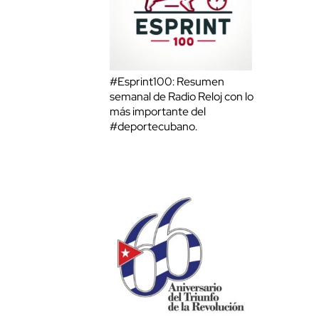
#Esprint100: Resumen
semanal de Radio Reloj con lo
más importante del
#deportecubano.