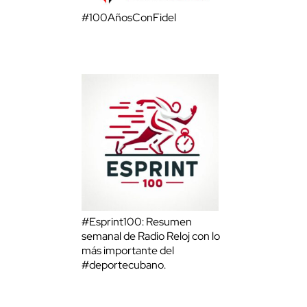
#100AñosConFidel
#Esprint100: Resumen
semanal de Radio Reloj con lo
más importante del
#deportecubano.