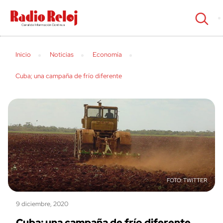
cerrar
Inicio
Noticias
Economía
Cuba; una campaña de frío diferente
TWITTER
9 diciembre, 2020
Cuba; una campaña de frío diferente