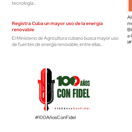
tecnología…
Al
Registra Cuba un mayor uso de la energía
mu
renovable
Bl
a 
El Ministerio de Agricultura cubano busca mayor uso
¡
de fuentes de energía renovable, entre ellas…
#100AñosConFidel