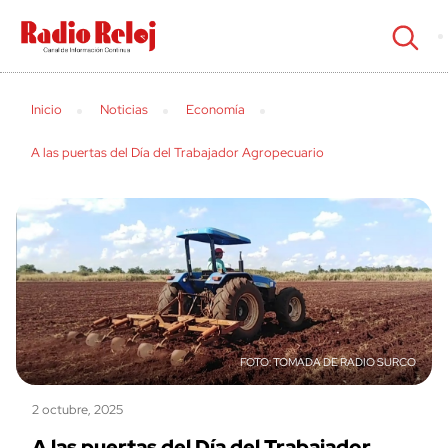
cerrar
Inicio
Noticias
Economía
A las puertas del Día del Trabajador Agropecuario
TOMADA DE RADIO SURCO
2 octubre, 2025
A las puertas del Día del Trabajador