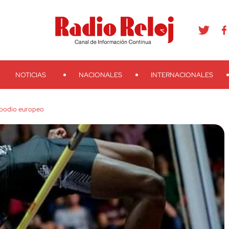
agram
Youtube
Telegram
Teveo
Ivoox
RSS
Search
NOTICIAS
NACIONALES
INTERNACIONALES
 podio europeo