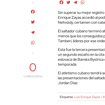
Facebook
Twitter
Telegram
WhatsApp
Facebook
Sin superar su mejor registro
Enrique Zayas accedió al podio
Twitter
Nehvizdy, certamen con categ
El saltador cubano terminó a
Telegram
menos que los conseguidos p
Tamberi, líderes por ese orde
WhatsApp
Esta fue la tercera presentac
un segundo escaño en la cita 
eslovaca de Banska Bystrica c
0
temporada.
El atletismo cubano tendrá a
COMENTARIOS
las presentaciones del saltado
Jordan Díaz.
Etiquetas:
Luis Enrique Zayas
-
M