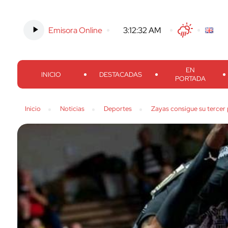
Emisora Online
-
3:12:33 AM
Twitter
Facebook
Threads
Inst
EN
INICIO
DESTACADAS
PORTADA
Inicio
Noticias
Deportes
Zayas consigue su tercer