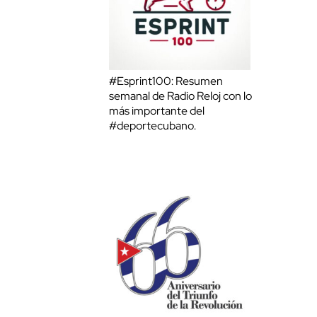
#Esprint100: Resumen
semanal de Radio Reloj con lo
más importante del
#deportecubano.