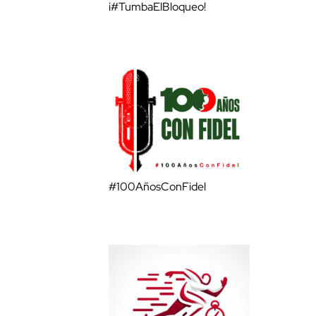
¡#TumbaElBloqueo!
#100AñosConFidel