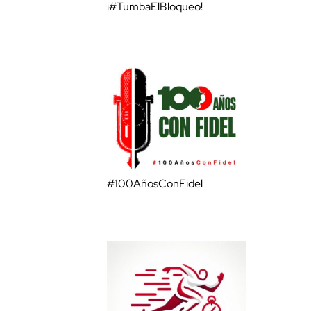
¡#TumbaElBloqueo!
#100AñosConFidel