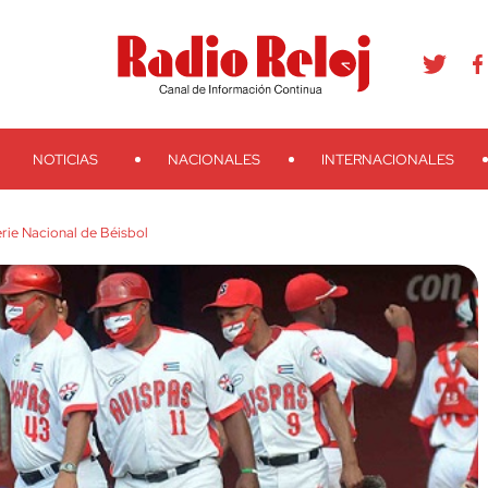
agram
Youtube
Telegram
Teveo
Ivoox
RSS
Search
NOTICIAS
NACIONALES
INTERNACIONALES
erie Nacional de Béisbol