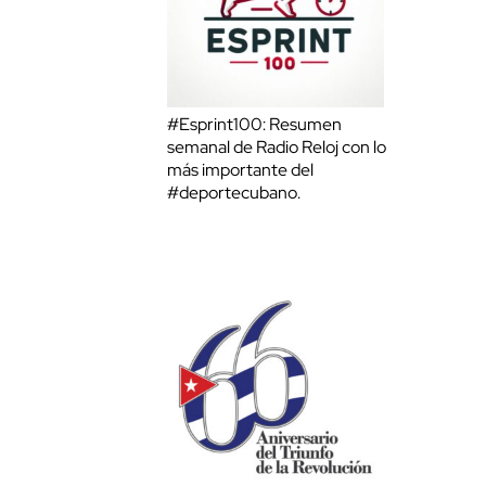
#Esprint100: Resumen
semanal de Radio Reloj con lo
más importante del
#deportecubano.