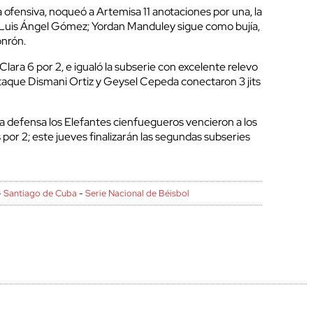
 ofensiva, noqueó a Artemisa 11 anotaciones por una, la
e Luis Ángel Gómez; Yordan Manduley sigue como bujía,
onrón.
 Clara 6 por 2, e igualó la subserie con excelente relevo
taque Dismani Ortiz y Geysel Cepeda conectaron 3 jits
la defensa los Elefantes cienfuegueros vencieron a los
 por 2; este jueves finalizarán las segundas subseries
-
Santiago de Cuba
-
Serie Nacional de Béisbol