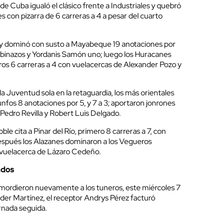
e Cuba igualó el clásico frente a Industriales y quebró
s con pizarra de 6 carreras a 4 a pesar del cuarto
y dominó con susto a Mayabeque 19 anotaciones por
binazos y Yordanis Samón uno; luego los Huracanes
oros 6 carreras a 4 con vuelacercas de Alexander Pozo y
la Juventud sola en la retaguardia, los más orientales
unfos 8 anotaciones por 5, y 7 a 3; aportaron jonrones
Pedro Revilla y Robert Luis Delgado.
e cita a Pinar del Río, primero 8 carreras a 7, con
después los Alazanes dominaron a los Vegueros
 vuelacerca de Lázaro Cedeño.
ados
mordieron nuevamente a los tuneros, este miércoles 7
nder Martínez, el receptor Andrys Pérez facturó
rnada seguida.