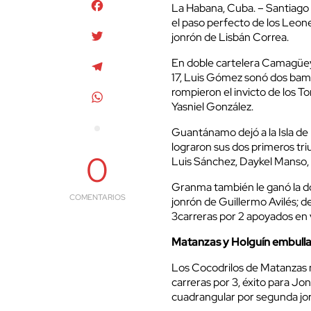
Facebook
La Habana, Cuba. – Santiago d
el paso perfecto de los Leone
Twitter
jonrón de Lisbán Correa.
En doble cartelera Camagüe
Telegram
17, Luis Gómez sonó dos bam
rompieron el invicto de los T
WhatsApp
Yasniel González.
Guantánamo dejó a la Isla de 
lograron sus dos primeros tri
0
Luis Sánchez, Daykel Manso, 
Granma también le ganó la dobl
COMENTARIOS
jonrón de Guillermo Avilés; 
3carreras por 2 apoyados en
Matanzas y Holguín embull
Los Cocodrilos de Matanzas 
carreras por 3, éxito para Jo
cuadrangular por segunda jo