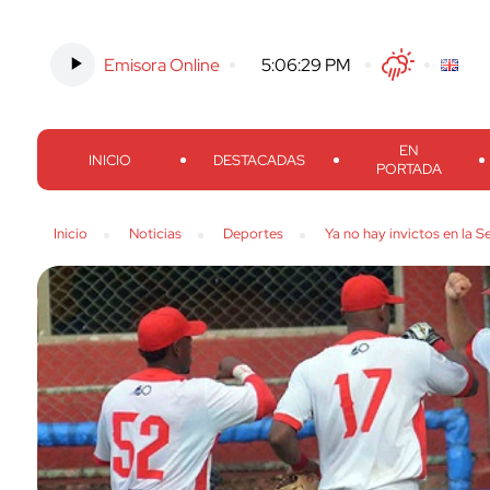
Emisora Online
-
5:06:30 PM
Twitter
Facebook
Threads
Inst
EN
INICIO
DESTACADAS
PORTADA
Inicio
Noticias
Deportes
Ya no hay invictos en la S