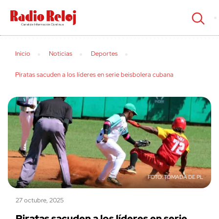
cerrar
Inicio
Noticias
Deportes
Piratas sacuden a los líderes en serie beisbolera cubana
TOMADA DE PL
27 octubre, 2025
Piratas sacuden a los líderes en serie