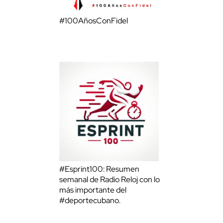
#100AñosConFidel
#Esprint100: Resumen
semanal de Radio Reloj con lo
más importante del
#deportecubano.