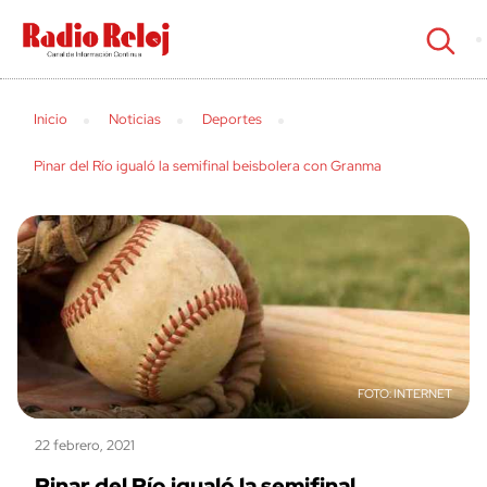
cerrar
Inicio
Noticias
Deportes
Pinar del Río igualó la semifinal beisbolera con Granma
INTERNET
22 febrero, 2021
Pinar del Río igualó la semifinal