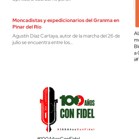
Moncadistas y expedicionarios del Granma en
Pinar del Río
Al
Agustín Díaz Cartaya, autor de la marcha del 26 de
mu
julio se encuentra entre los…
Bl
a 
¡
#100AñosConFidel