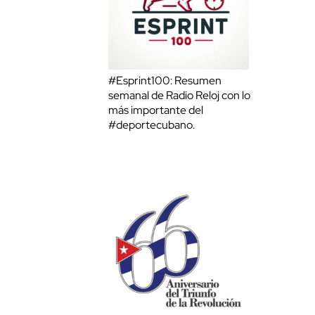
#Esprint100: Resumen
semanal de Radio Reloj con lo
más importante del
#deportecubano.