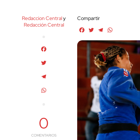
Redaccion Central
y
Compartir
Redacción Central
Facebook
Twitter
Telegram
WhatsApp
Facebook
Twitter
Telegram
WhatsApp
0
COMENTARIOS