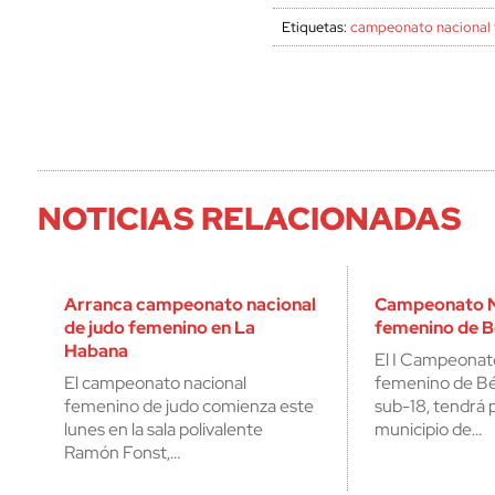
Etiquetas:
campeonato nacional 
NOTICIAS RELACIONADAS
Arranca campeonato nacional
Campeonato N
de judo femenino en La
femenino de B
Habana
El I Campeonat
El campeonato nacional
femenino de Béi
femenino de judo comienza este
sub-18, tendrá 
lunes en la sala polivalente
municipio de…
Ramón Fonst,…