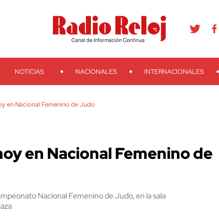
agram
Youtube
Telegram
Teveo
Ivoox
RSS
Search
NOTICIAS
NACIONALES
INTERNACIONALES
oy en Nacional Femenino de Judo
hoy en Nacional Femenino de
ampeonato Nacional Femenino de Judo, en la sala
laza