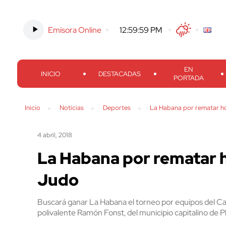
Emisora Online
-
1:00:00 PM
Twitter
Facebook
Threads
Inst
EN
INICIO
DESTACADAS
PORTADA
Inicio
Noticias
Deportes
La Habana por rematar h
4 abril, 2018
La Habana por rematar 
Judo
Buscará ganar La Habana el torneo por equipos del C
polivalente Ramón Fonst, del municipio capitalino de P