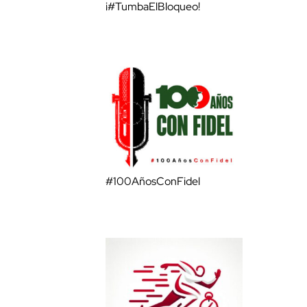
¡#TumbaElBloqueo!
#100AñosConFidel