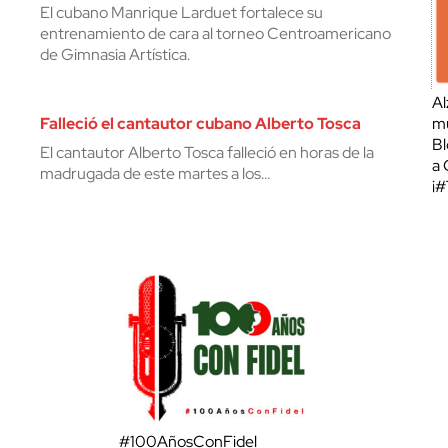
El cubano Manrique Larduet fortalece su
entrenamiento de cara al torneo Centroamericano
de Gimnasia Artística.
Al
Falleció el cantautor cubano Alberto Tosca
mu
Bl
El cantautor Alberto Tosca falleció en horas de la
a 
madrugada de este martes a los…
¡
#100AñosConFidel