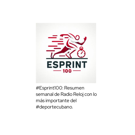
#Esprint100: Resumen
semanal de Radio Reloj con lo
más importante del
#deportecubano.