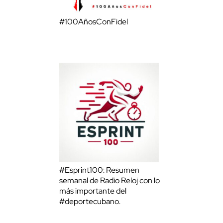
#100AñosConFidel
#Esprint100: Resumen
semanal de Radio Reloj con lo
más importante del
#deportecubano.