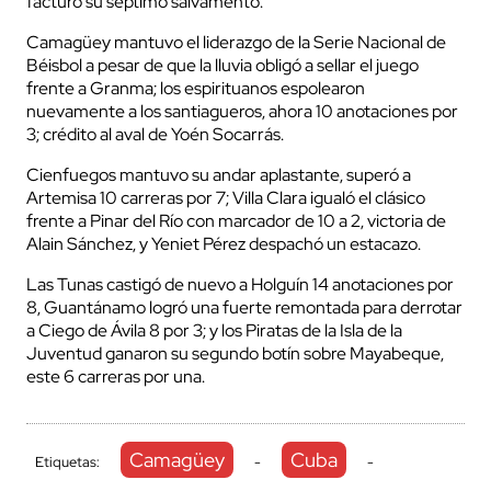
facturó su séptimo salvamento.
Camagüey mantuvo el liderazgo de la Serie Nacional de
Béisbol a pesar de que la lluvia obligó a sellar el juego
frente a Granma; los espirituanos espolearon
nuevamente a los santiagueros, ahora 10 anotaciones por
3; crédito al aval de Yoén Socarrás.
Cienfuegos mantuvo su andar aplastante, superó a
Artemisa 10 carreras por 7; Villa Clara igualó el clásico
frente a Pinar del Río con marcador de 10 a 2, victoria de
Alain Sánchez, y Yeniet Pérez despachó un estacazo.
Las Tunas castigó de nuevo a Holguín 14 anotaciones por
8, Guantánamo logró una fuerte remontada para derrotar
a Ciego de Ávila 8 por 3; y los Piratas de la Isla de la
Juventud ganaron su segundo botín sobre Mayabeque,
este 6 carreras por una.
Camagüey
Cuba
Etiquetas:
-
-