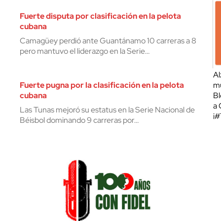
Fuerte disputa por clasificación en la pelota
cubana
Camagüey perdió ante Guantánamo 10 carreras a 8
pero mantuvo el liderazgo en la Serie…
Al
Fuerte pugna por la clasificación en la pelota
mu
cubana
Bl
a 
Las Tunas mejoró su estatus en la Serie Nacional de
¡
Béisbol dominando 9 carreras por…