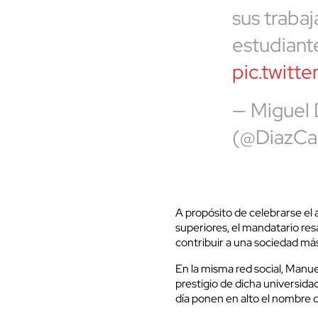
sus traba
estudiant
pic.twitt
— Miguel
(@DiazCa
A propósito de celebrarse el 
superiores, el mandatario res
contribuir a una sociedad má
En la misma red social, Manue
prestigio de dicha universida
día ponen en alto el nombre d