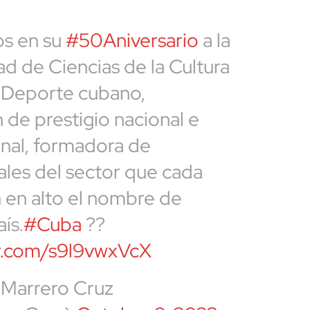
os en su
#50Aniversario
a la
ad de Ciencias de la Cultura
el Deporte cubano,
n de prestigio nacional e
onal, formadora de
ales del sector que cada
 en alto el nombre de
ís.
#Cuba
??
er.com/s9l9vwxVcX
 Marrero Cruz