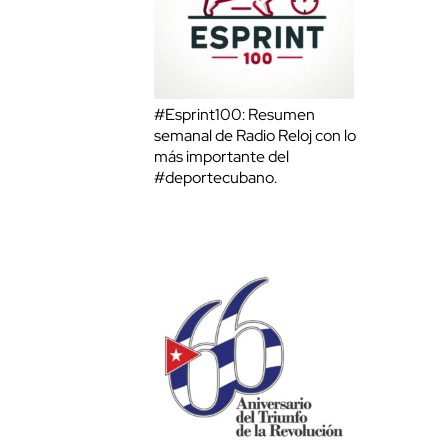
#Esprint100: Resumen
semanal de Radio Reloj con lo
más importante del
#deportecubano.