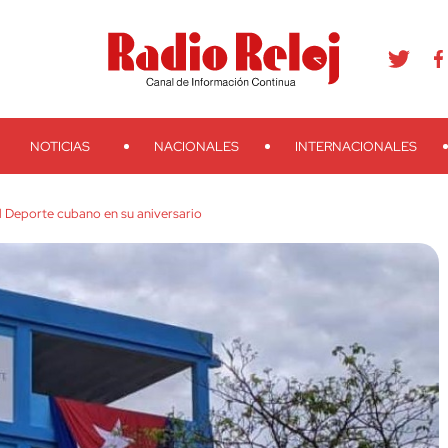
agram
Youtube
Telegram
Teveo
Ivoox
RSS
Search
NOTICIAS
NACIONALES
INTERNACIONALES
el Deporte cubano en su aniversario