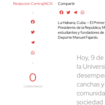
Redaccion Central/ACN
Compartir
Facebook
Twitter
Telegram
WhatsApp
Facebook
La Habana, Cuba. – El Primer
Presidente de la República, Mi
Twitter
estudiantes y fundadores de l
Deporte Manuel Fajardo.
Telegram
WhatsApp
Hoy, 9 de
la Univer
0
desempeño
canchas y 
COMENTARIOS
comunidad
sociedad 