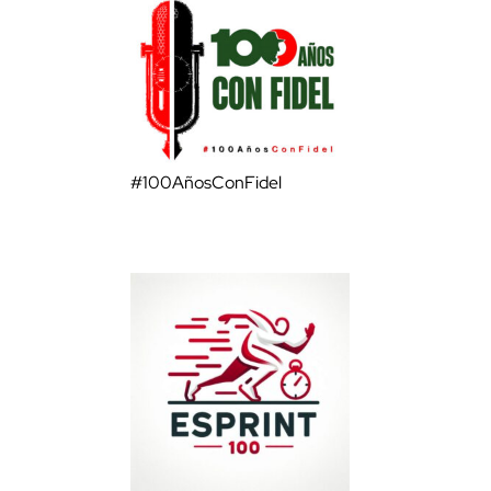
#100AñosConFidel