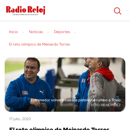
cerrar
Inicio
Noticias
Deportes
El reto olímpico de Meinardo Torres
Entrenador volverá con sus pistoleros rumbo a Tokio
IRENE PÉREZ
17 julio, 2020
El reto olímpico de Meinardo Torres