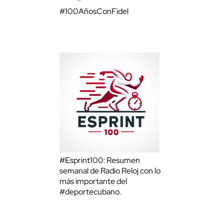
#100AñosConFidel
#Esprint100: Resumen
semanal de Radio Reloj con lo
más importante del
#deportecubano.