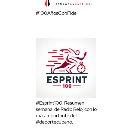
#100AñosConFidel
#Esprint100: Resumen
semanal de Radio Reloj con lo
más importante del
#deportecubano.