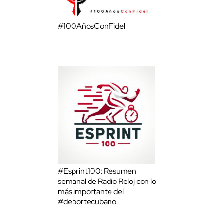
#100AñosConFidel
#Esprint100: Resumen
semanal de Radio Reloj con lo
más importante del
#deportecubano.