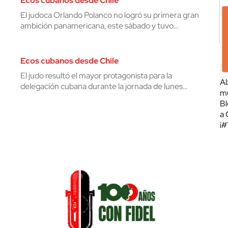
Ecos cubanos desde Chile
El judoca Orlando Polanco no logró su primera gran
ambición panamericana, este sábado y tuvo…
Ecos cubanos desde Chile
El judo resultó el mayor protagonista para la
Al
delegación cubana durante la jornada de lunes…
mu
Bl
a 
¡