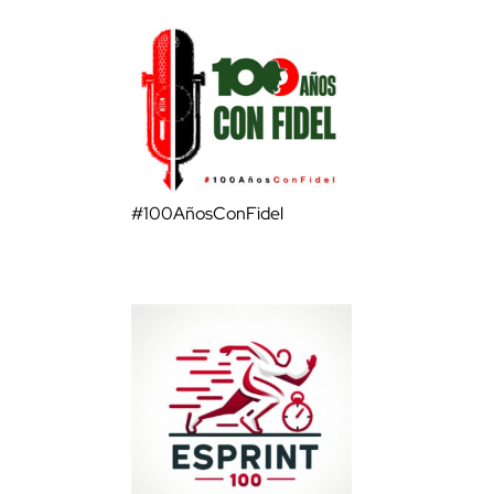
#100AñosConFidel