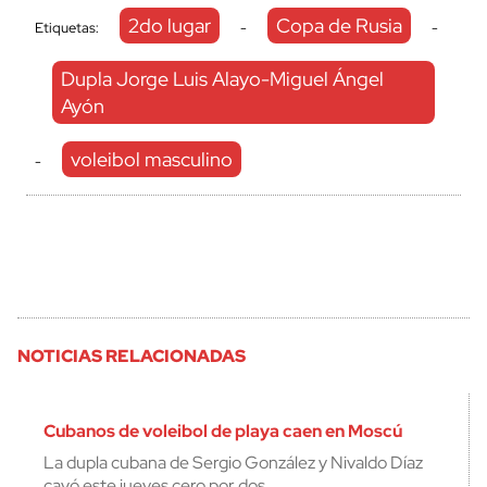
2do lugar
Copa de Rusia
Etiquetas:
-
-
Dupla Jorge Luis Alayo-Miguel Ángel
Ayón
voleibol masculino
-
NOTICIAS RELACIONADAS
Cubanos de voleibol de playa caen en Moscú
La dupla cubana de Sergio González y Nivaldo Díaz
cayó este jueves cero por dos…