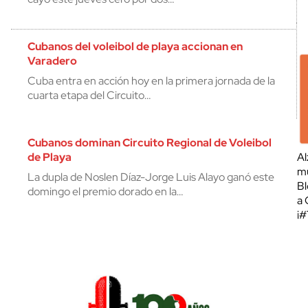
Cubanos del voleibol de playa accionan en
Varadero
Cuba entra en acción hoy en la primera jornada de la
cuarta etapa del Circuito…
Cubanos dominan Circuito Regional de Voleibol
de Playa
Al
mu
La dupla de Noslen Díaz-Jorge Luis Alayo ganó este
Bl
domingo el premio dorado en la…
a 
¡