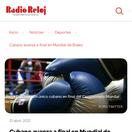
cerrar
Inicio
Noticias
Deportes
Cubano avanza a final en Mundial de Boxeo
Jorge Luis Felimón único cubano en final del Campeonato Mundial
de Boxeo
TWITTER
21 abril, 2021
Cubano avanza a final en Mundial de