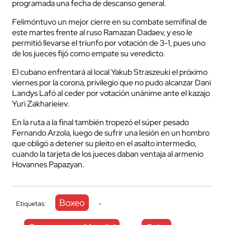
programada una fecha de descanso general.
Felimóntuvo un mejor cierre en su combate semifinal de
este martes frente al ruso Ramazan Dadaev, y eso le
permitió llevarse el triunfo por votación de 3-1, pues uno
de los jueces fijó como empate su veredicto.
El cubano enfrentará al local Yakub Straszeuki el próximo
viernes por la corona, privilegio que no pudo alcanzar Dani
Landys Lafó al ceder por votación unánime ante el kazajo
Yuri Zakharieiev.
En la ruta a la final también tropezó el súper pesado
Fernando Arzola, luego de sufrir una lesión en un hombro
que obligó a detener su pleito en el asalto intermedio,
cuando la tarjeta de los jueces daban ventaja al armenio
Hovannes Papazyan.
Boxeo
Etiquetas:
-