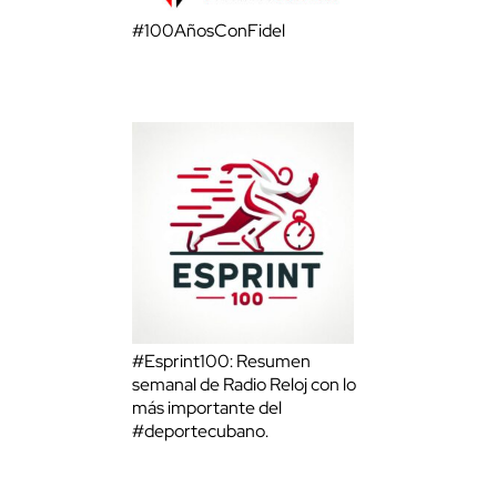
#100AñosConFidel
#Esprint100: Resumen
semanal de Radio Reloj con lo
más importante del
#deportecubano.