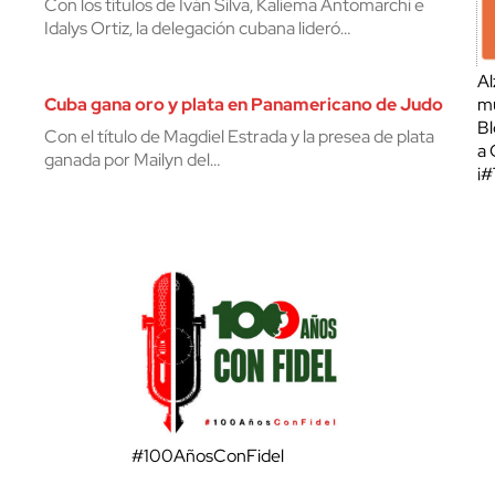
Con los títulos de Iván Silva, Kaliema Antomarchi e
Idalys Ortiz, la delegación cubana lideró…
Al
Cuba gana oro y plata en Panamericano de Judo
mu
Bl
Con el título de Magdiel Estrada y la presea de plata
a 
ganada por Mailyn del…
¡
#100AñosConFidel