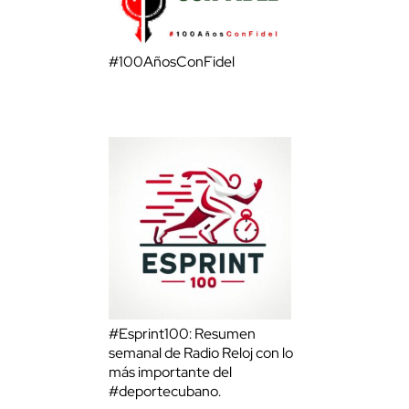
#100AñosConFidel
#Esprint100: Resumen
semanal de Radio Reloj con lo
más importante del
#deportecubano.