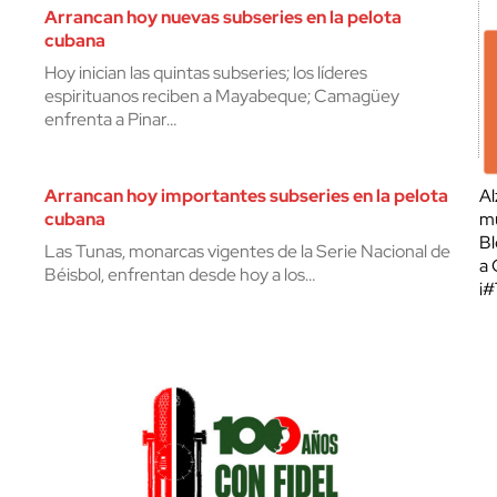
Arrancan hoy nuevas subseries en la pelota
cubana
Hoy inician las quintas subseries; los líderes
espirituanos reciben a Mayabeque; Camagüey
enfrenta a Pinar…
Arrancan hoy importantes subseries en la pelota
Al
cubana
mu
Bl
Las Tunas, monarcas vigentes de la Serie Nacional de
a 
Béisbol, enfrentan desde hoy a los…
¡