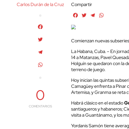
Carlos Durán de la Cruz
Compartir
Facebook
Twitter
Telegram
WhatsApp
Facebook
Twitter
Comienzan nuevas subseries 
La Habana, Cuba. – En jornad
Telegram
14 a Matanzas, Pavel Quesada
Holguín se quedaron con la d
WhatsApp
terreno de juego.
Hoy inician las quintas subser
Camagüey enfrenta a Pinar del
0
Artemisa, y Granma se reta c
Habrá clásico en el estadio
Gu
COMENTARIOS
santiagueros y habaneros; Ci
visita a Guantánamo, y los ma
Yordanis Samón tiene averag