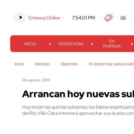
Emisora Online
-
7:54:02 PM
Twitter
Facebook
Threads
Inst
EN
INICIO
DESTACADAS
PORTADA
Inicio
Noticias
Deportes
Arrancan hoy nuevas subs
26 agosto, 2019
Arrancan hoy nuevas sub
Hoy inician las quintas subseries; los líderes espirit
del Río; Villa Clara intentará aprovechar sus duelos c