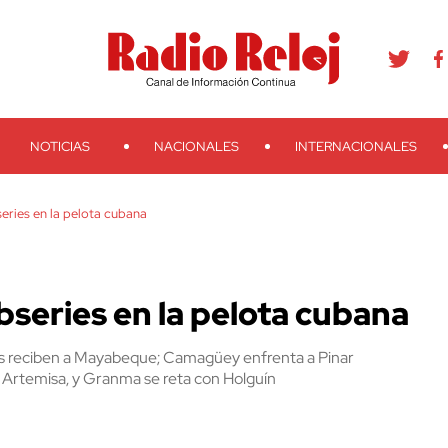
agram
Youtube
Telegram
Teveo
Ivoox
RSS
Search
NOTICIAS
NACIONALES
INTERNACIONALES
eries en la pelota cubana
series en la pelota cubana
uanos reciben a Mayabeque; Camagüey enfrenta a Pinar
on Artemisa, y Granma se reta con Holguín