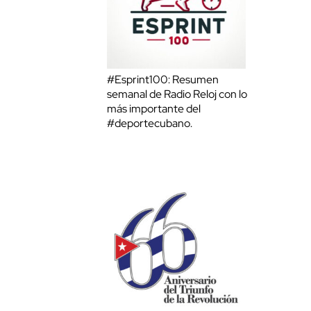
#Esprint100: Resumen
semanal de Radio Reloj con lo
más importante del
#deportecubano.