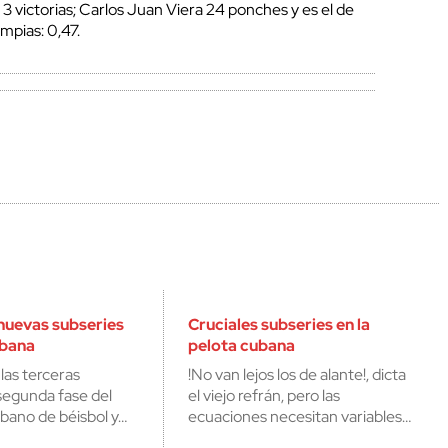
3 victorias; Carlos Juan Viera 24 ponches y es el de
mpias: 0,47.
nuevas subseries
Cruciales subseries en la
ubana
pelota cubana
las terceras
!No van lejos los de alante!, dicta
 segunda fase del
el viejo refrán, pero las
ano de béisbol y…
ecuaciones necesitan variables…